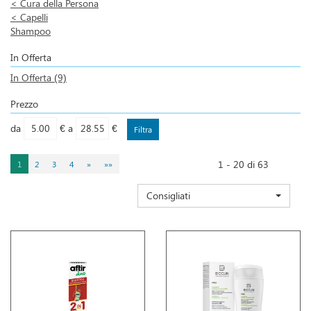
<
Cura della Persona
<
Capelli
Shampoo
In Offerta
In Offerta
(9)
Prezzo
filtra
filtra
da
€
a
€
da
a
1 - 20 di 63
1
2
3
4
»
»»
Consigliati