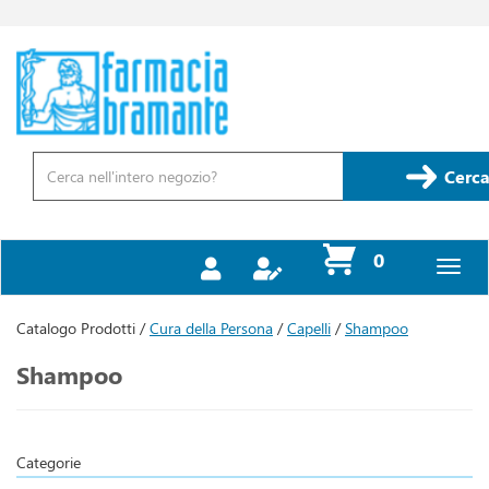
Passa
al
contenuto
Farmacia
principale
Bramante
Cerca
Prodotto
Cerca
prodotti
0
inseriti
Catalogo Prodotti /
Cura della Persona
/
Capelli
/
Shampoo
Shampoo
Categorie