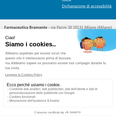
Dichiarazione di accessibilità
Farmaceutica Bramante
- via Pacini 30 20131 Milano (Milano)
info@farmaciabramante.it
|
Tel.: 022663818
| P.Iva:
01032620153 | Numero R.E.A.:
Powered by
Prenofa
Web Design
Fulcri srl