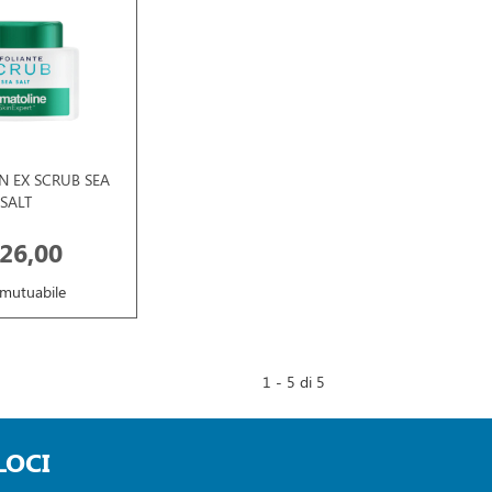
N EX SCRUB SEA
SALT
26,00
mutuabile
1 - 5 di 5
LOCI