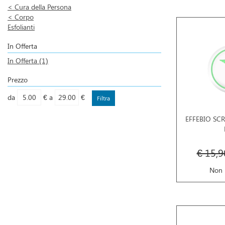
<
Cura della Persona
<
Corpo
Esfolianti
In Offerta
In Offerta
(1)
Prezzo
filtra
filtra
da
€
a
€
da
a
EFFEBIO SC
€ 15,9
Non 