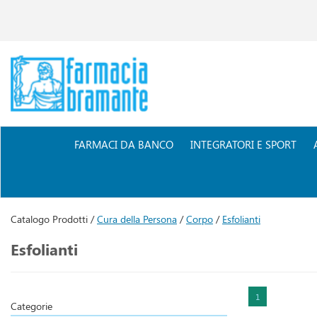
Passa
al
contenuto
principale
Farmacia
Bramante
FARMACI DA BANCO
INTEGRATORI E SPORT
Catalogo Prodotti /
Cura della Persona
/
Corpo
/
Esfolianti
Esfolianti
1
Categorie