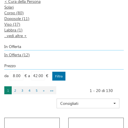
<
Cura della Persona
Solari
Corpo
(80)
Doposole
(11)
Viso
(37)
Labbra
(1)
...vedi altre +
In Offerta
In Offerta
(12)
Prezzo
filtra
filtra
da
€
a
€
da
a
1 - 20 di 130
1
2
3
4
5
»
»»
Consigliati