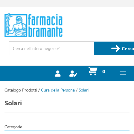
Passa
al
contenuto
Farmacia
principale
Bramante
Cerca
Prodotto
Cerca
prodotti
0
inseriti
Catalogo Prodotti /
Cura della Persona
/
Solari
Solari
Categorie