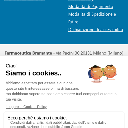
Modalità di Pagamento
Modalità di Spedizione e
Ritiro
Dichiarazione di accessibilità
Farmaceutica Bramante
- via Pacini 30 20131 Milano (Milano)
info@farmaciabramante.it
|
Tel.: 022663818
| P.Iva:
01032620153 | Numero R.E.A.:
Powered by
Prenofa
Web Design
Fulcri srl