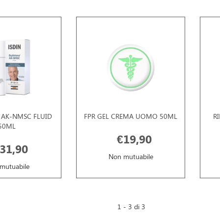
 AK-NMSC FLUID
FPR GEL CREMA UOMO 50ML
R
50ML
€19,90
31,90
Non mutuabile
mutuabile
1 - 3 di 3