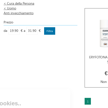
<
Cura della Persona
<
Uomo
Anti invecchiamento
Prezzo
filtra
filtra
da
€
a
€
da
a
ERYFOTONA
€
Non 
1