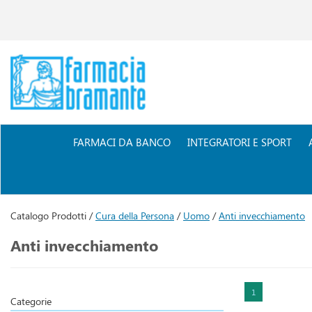
Passa
al
contenuto
principale
Farmacia
Bramante
FARMACI DA BANCO
INTEGRATORI E SPORT
Catalogo Prodotti /
Cura della Persona
/
Uomo
/
Anti invecchiamento
Anti invecchiamento
1
Categorie