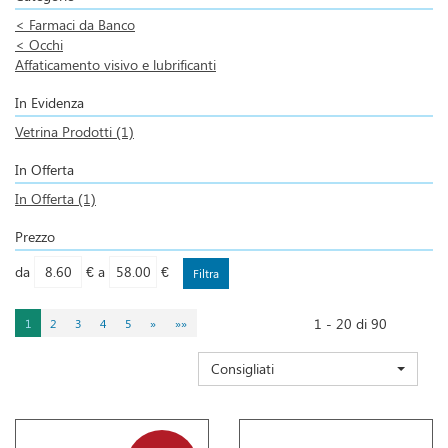
<
Farmaci da Banco
<
Occhi
Affaticamento visivo e lubrificanti
In Evidenza
Vetrina Prodotti
(1)
In Offerta
In Offerta
(1)
Prezzo
filtra
filtra
da
€
a
€
da
a
1 - 20 di 90
1
2
3
4
5
»
»»
Consigliati