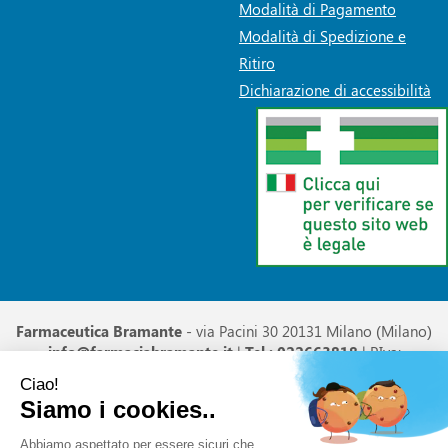
Modalità di Pagamento
Modalità di Spedizione e
Ritiro
Dichiarazione di accessibilità
Farmaceutica Bramante
- via Pacini 30 20131 Milano (Milano)
info@farmaciabramante.it
|
Tel.: 022663818
| P.Iva:
01032620153 | Numero R.E.A.:
Powered by
Prenofa
Web Design
Fulcri srl