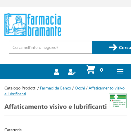
Passa
al
contenuto
Farmacia
principale
Bramante
Cerca
Prodotto
Cerca
prodotti
0
inseriti
Catalogo Prodotti /
Farmaci da Banco
/
Occhi
/
Affaticamento visivo
e lubrificanti
Affaticamento visivo e lubrificanti
Categorie