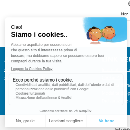
Non 
1
2
»
AREA UTENTE
LINK VE
Contatti
Informativa Pr
Condizioni di Vendita
Cookie Policy
Modalità di 
Modalità di Sp
Dichiarazione d
info@f