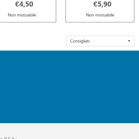
€4,50
€5,90
Non mutuabile
Non mutuabile
Consigliati
o R.E.A.: