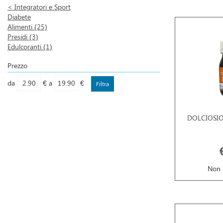
<
Integratori e Sport
Diabete
Alimenti
(25)
Presidi
(3)
Edulcoranti
(1)
Prezzo
filtra
filtra
da
€
a
€
da
a
DOLCIOSIO
Non 