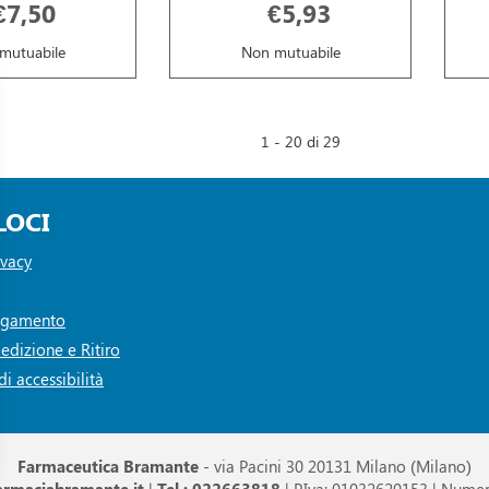
€7,50
€5,93
mutuabile
Non mutuabile
1 - 20 di 29
LOCI
ivacy
Pagamento
edizione e Ritiro
i accessibilità
Farmaceutica Bramante
- via Pacini 30 20131 Milano (Milano)
armaciabramante.it
|
Tel.: 022663818
| P.Iva: 01032620153 | Numer