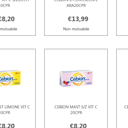
10CPR
ARA20CPR
€8,20
€13,99
mutuabile
Non mutuabile
T LIMONE VIT C
CEBION MAST S/Z VIT C
C
20CPR
20CPR
€8,20
€8,20