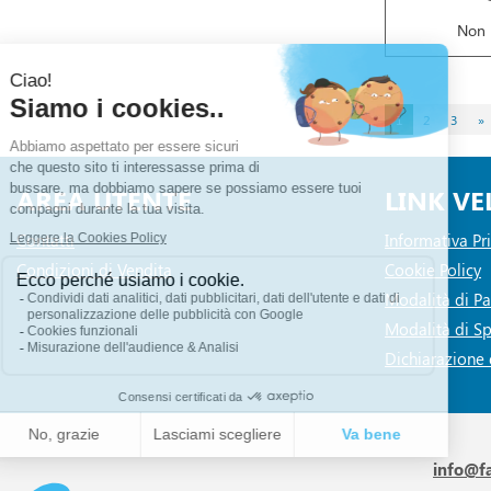
Non 
1
2
3
»
AREA UTENTE
LINK VE
Contatti
Informativa Pr
Condizioni di Vendita
Cookie Policy
Modalità di 
Modalità di Sp
Dichiarazione d
info@f