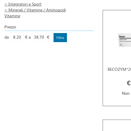
<
Integratori e Sport
<
Minerali / Vitamine / Aminoacidi
Vitamine
Prezzo
filtra
filtra
da
€
a
€
da
a
BECOZYM*2
€
Non 