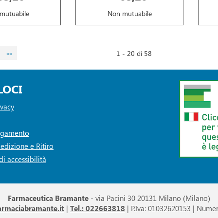
mutuabile
Non mutuabile
1 - 20 di 58
»»
LOCI
ivacy
Pagamento
edizione e Ritiro
i accessibilità
Farmaceutica Bramante
- via Pacini 30 20131 Milano (Milano)
armaciabramante.it
|
Tel.: 022663818
| P.Iva: 01032620153 | Numer