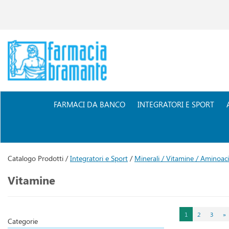
Passa
al
contenuto
principale
Farmacia
Bramante
FARMACI DA BANCO
INTEGRATORI E SPORT
Catalogo Prodotti /
Integratori e Sport
/
Minerali / Vitamine / Aminoaci
Vitamine
1
2
3
»
Categorie