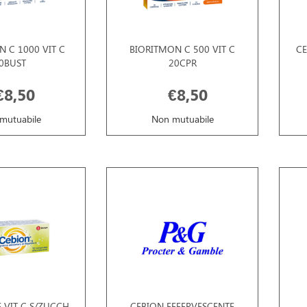
 C 1000 VIT C
BIORITMON C 500 VIT C
CE
0BUST
20CPR
€8,50
€8,50
mutuabile
Non mutuabile
 VIT C S/ZUCCH
CEBION EFFERVESCENTE