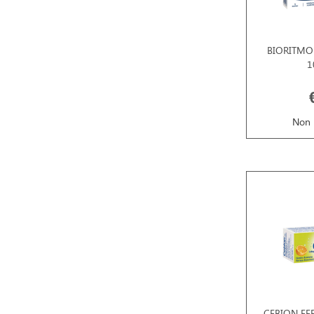
BIORITMON
1
Non 
CEBION EFF