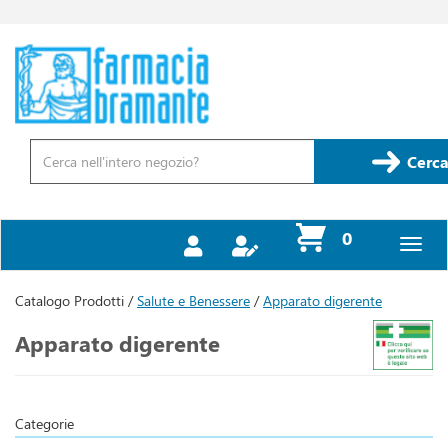
Passa
al
contenuto
Farmacia
principale
Bramante
Cerca
Prodotto
Cerca
prodotti
0
inseriti
Catalogo Prodotti /
Salute e Benessere
/
Apparato digerente
Apparato digerente
Categorie