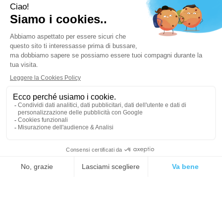
BREVICILLIN GOCCE 7,5G
BROMELINA PLUS 60CPS
€16,90
€36,80
Non mutuabile
Non mutuabile
BUONERBE FORTE SCIR
BUSCOPAN