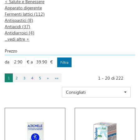
<
Salute e Benessere
Apparato digerente
Fermenti lattici
(112)
Antispastici
(8)
Antiacidi
(37)
Antidiarroici
(4)
...vedi altre +
Prezzo
filtra
filtra
da
€
a
€
da
a
1 - 20 di 222
1
2
3
4
5
»
»»
Consigliati