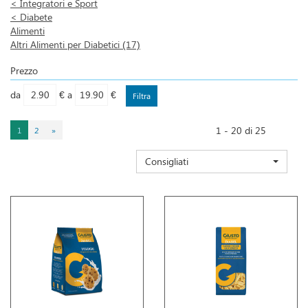
<
Integratori e Sport
<
Diabete
Alimenti
Altri Alimenti per Diabetici
(17)
Prezzo
filtra
filtra
da
€
a
€
da
a
1 - 20 di 25
1
2
»
Consigliati