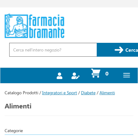
Passa
al
contenuto
Farmacia
principale
Bramante
Cerca
Prodotto
Cerca
prodotti
0
inseriti
Catalogo Prodotti /
Integratori e Sport
/
Diabete
/
Alimenti
Alimenti
Categorie