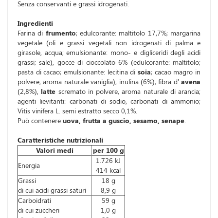
Senza conservanti e grassi idrogenati.
Ingredienti
Farina di
frumento
; edulcorante: maltitolo 17,7%; margarina
vegetale (oli e grassi vegetali non idrogenati di palma e
girasole, acqua; emulsionante: mono- e digliceridi degli acidi
grassi; sale), gocce di cioccolato 6% (edulcorante: maltitolo;
pasta di cacao; emulsionante: lecitina di
soia
; cacao magro in
polvere, aroma naturale vaniglia), inulina (6%), fibra d’
avena
(2,8%),
latte
scremato in polvere, aroma naturale di arancia;
agenti lievitanti: carbonati di sodio, carbonati di ammonio;
Vitis vinifera L. semi estratto secco 0,1%.
Può contenere
uova, frutta a guscio, sesamo, senape
.
Caratteristiche nutrizionali
Valori medi
per 100 g
1.726 kJ
Energia
414 kcal
Grassi
18 g
di cui acidi grassi saturi
8,9 g
Carboidrati
59 g
di cui zuccheri
1,0 g