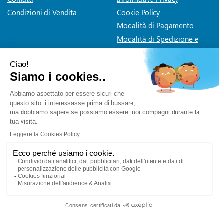
Condizioni di Vendita
Cookie Policy
Modalità di Pagamento
Modalità di Spedizione e
Ritiro
Dichiarazione di accessibilità
Farmaceutica Bramante
- via Pacini 30 20131 Milano (Milano)
info@farmaciabramante.it
|
Tel.: 022663818
| P.Iva:
01032620153 | Numero R.E.A.:
Powered by
Prenofa
Web Design
Fulcri srl