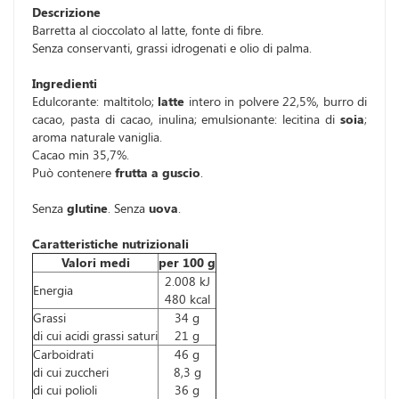
Descrizione
Barretta al cioccolato al latte, fonte di fibre.
Senza conservanti, grassi idrogenati e olio di palma.
Ingredienti
Edulcorante: maltitolo;
latte
intero in polvere 22,5%, burro di
cacao, pasta di cacao, inulina; emulsionante: lecitina di
soia
;
aroma naturale vaniglia.
Cacao min 35,7%.
Può contenere
frutta a guscio
.
Senza
glutine
. Senza
uova
.
Caratteristiche nutrizionali
Valori medi
per 100 g
2.008 kJ
Energia
480 kcal
Grassi
34 g
di cui acidi grassi saturi
21 g
Carboidrati
46 g
di cui zuccheri
8,3 g
di cui polioli
36 g